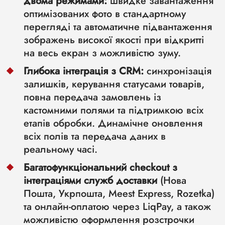
двома режимами:
швидке завантаження
оптимізованих фото в стандартному
перегляді та автоматичне підвантаження
зображень високої якості при відкритті
на весь екран з можливістю зуму.
Глибока інтеграція з CRM:
синхронізація
залишків, керування статусами товарів,
повна передача замовлень із
кастомними полями та підтримкою всіх
етапів обробки. Динамічне оновлення
всіх полів та передача даних в
реальному часі.
Багатофункціональний checkout з
інтеграціями служб доставки
(Нова
Пошта, Укрпошта, Meest Express, Rozetka)
та онлайн-оплатою через LiqPay, а також
можливістю оформлення розстрочки